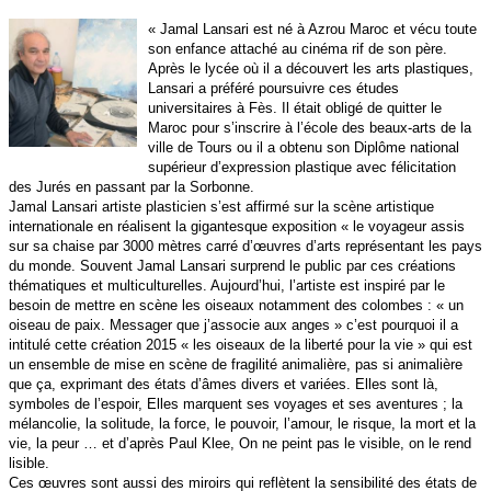
« Jamal Lansari est né à Azrou Maroc et vécu toute
son enfance attaché au cinéma rif de son père.
Après le lycée où il a découvert les arts plastiques,
Lansari a préféré poursuivre ces études
universitaires à Fès. Il était obligé de quitter le
Maroc pour s’inscrire à l’école des beaux-arts de la
ville de Tours ou il a obtenu son Diplôme national
supérieur d’expression plastique avec félicitation
des Jurés en passant par la Sorbonne.
Jamal Lansari artiste plasticien s’est affirmé sur la scène artistique
internationale en réalisent la gigantesque exposition « le voyageur assis
sur sa chaise par 3000 mètres carré d’œuvres d’arts représentant les pays
du monde.
Souvent Jamal Lansari surprend le public par ces créations
thématiques et multiculturelles. Aujourd’hui, l’artiste est inspiré par le
besoin de mettre en scène les oiseaux notamment des colombes : « un
oiseau de paix. Messager que j’associe aux anges » c’est pourquoi il a
intitulé cette création 2015 « les oiseaux de la liberté pour la vie » qui est
un ensemble de mise en scène de fragilité animalière, pas si animalière
que ça, exprimant des états d’âmes divers et variées. Elles sont là,
symboles de l’espoir, Elles marquent ses voyages et ses aventures ; la
mélancolie, la solitude, la force, le pouvoir, l’amour, le risque, la mort et la
vie, la peur … et d’après Paul Klee, On ne peint pas le visible, on le rend
lisible.
Ces œuvres sont aussi des miroirs qui reflètent la sensibilité des états de