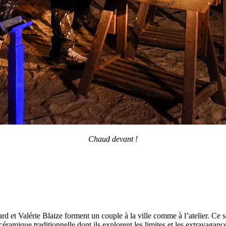
Chaud devant !
d et Valérie Blaize forment un couple à la ville comme à l’atelier. Ce so
céramique traditionnelle dont ils explorent les limites et les extravaganc