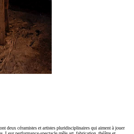
nt deux céramistes et artistes pluridisciplinaires qui aiment à jouer
es. Leur performance-spectacle mêle art, fabrication, théâtre et